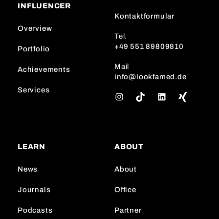
INFLUENCER
Kontaktformular
Overview
Tel.
+49 551 89809810
Portfolio
Mail
Achievements
info@lookfamed.de
Services
I
T
L
n
i
i
s
k
n
t
T
k
a
o
e
LEARN
ABOUT
g
k
d
r
I
News
About
a
n
m
Journals
Office
Podcasts
Partner