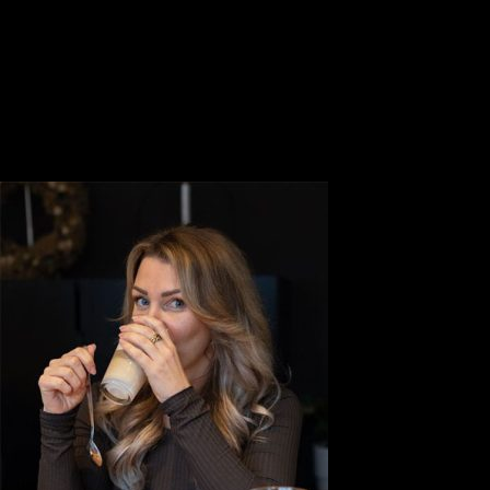
Profitiere auch du von unserem lookfamed-Netzwerk!
Hierüber connecten sich Influencer, starten gemeinsame
Projekte und können mit Creatoren unserer Community
zusammenarbeiten.
See Portfolio