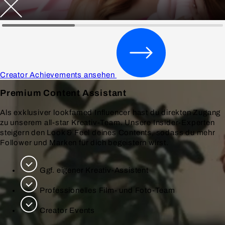
Creator Achievements ansehen
Premium
Content Assistant
Als exklusiver lookfamed Influencer hast du direkten Zugang
zu unserem all-star Kreativ-Team. Unsere Insider-Experten
steigern den Look & Feel deines Contents, sodass du mehr
Follower und Marken für dich begeistern wirst.
Ggf. eigener Kreativ-Assistent
Professionelles Film- und Foto-Team
Creator Events