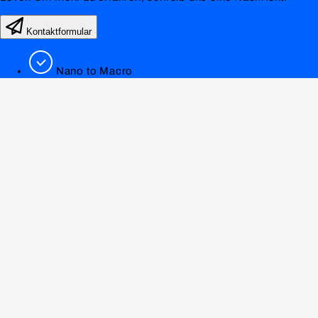
Kontaktformular
Nano to Macro
For every Niche
Coordination
Fast Communication
0551 89809820
info@lookfamed.de