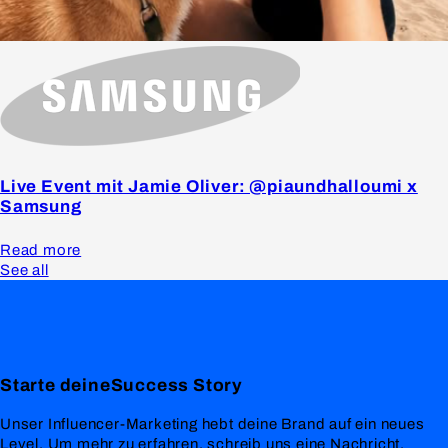
Live Event mit Jamie Oliver: @piaundhalloumi x
Samsung
Read more
See all
Starte deine
Success
Story
Unser Influencer-Marketing hebt deine Brand auf ein neues
Level. Um mehr zu erfahren, schreib uns eine Nachricht.