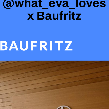
@what_eva_loves
x Baufritz