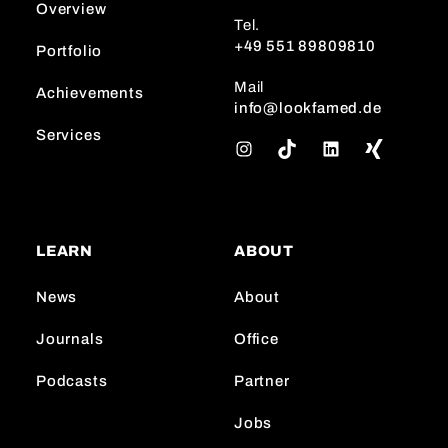
Overview
Tel.
+49 551 89809810
Portfolio
Mail
Achievements
info@lookfamed.de
Services
I
T
L
n
i
i
s
k
n
t
T
k
a
o
e
LEARN
ABOUT
g
k
d
r
I
News
About
a
n
m
Journals
Office
Podcasts
Partner
Jobs