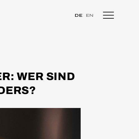
DE
EN
R: WER SIND
NDERS?