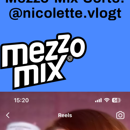
@nicolette.vlogt