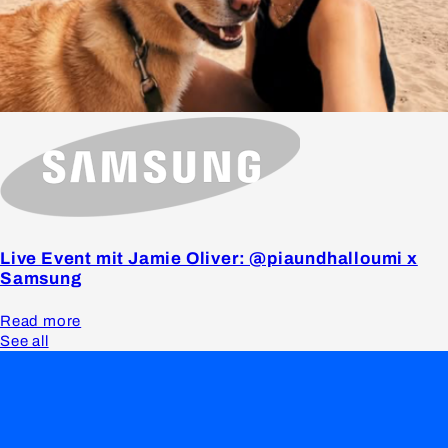
Live Event mit Jamie Oliver: @piaundhalloumi x
Samsung
Read more
See all