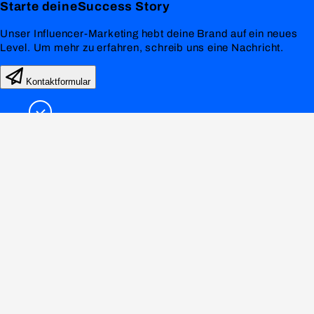
Starte deine
Success
Story
Unser Influencer-Marketing hebt deine Brand auf ein neues
Level. Um mehr zu erfahren, schreib uns eine Nachricht.
Kontaktformular
Nano to Macro
For every Niche
Coordination
Fast Communication
0551 89809820
info@lookfamed.de