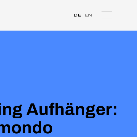
DE
EN
ling Aufhänger:
ymondo