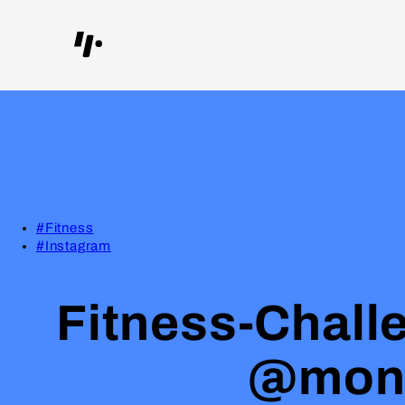
#Fitness
#Instagram
Fitness-Challe
@moni