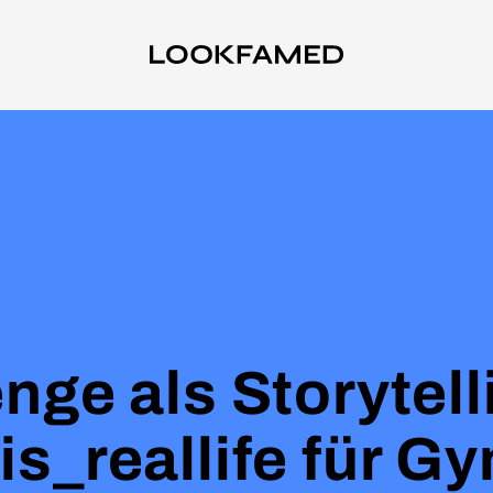
nge als Storytel
s_reallife für G