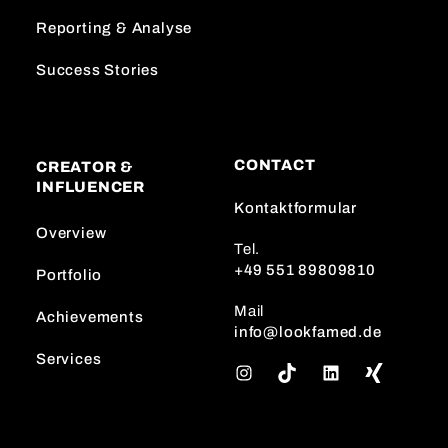
Reporting & Analyse
Success Stories
CONTACT
CREATOR &
INFLUENCER
Kontaktformular
Overview
Tel.
+49 551 89809810
Portfolio
Mail
Achievements
info@lookfamed.de
Services
I
T
L
n
i
i
s
k
n
t
T
k