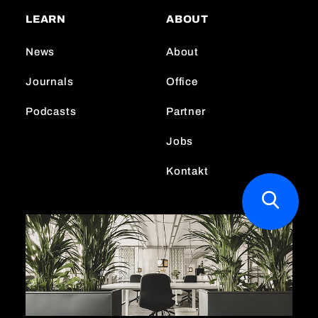
a
o
e
LEARN
ABOUT
g
k
d
r
I
News
About
a
n
m
Journals
Office
Podcasts
Partner
Jobs
Kontakt