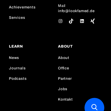
Mail
Achievements
info@lookfamed.de
Services
I
T
L
n
i
i
s
k
n
t
T
k
a
o
e
LEARN
ABOUT
g
k
d
r
I
News
About
a
n
m
Journals
Office
Podcasts
Partner
Jobs
Kontakt