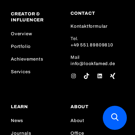
CONTACT
CREATOR &
INFLUENCER
Kontaktformular
Overview
Tel.
+49 551 89809810
Portfolio
Mail
Achievements
info@lookfamed.de
Services
I
T
L
n
i
i
s
k
n
t
T
k
a
o
e
LEARN
ABOUT
g
k
d
r
I
News
About
a
n
m
Journals
Office