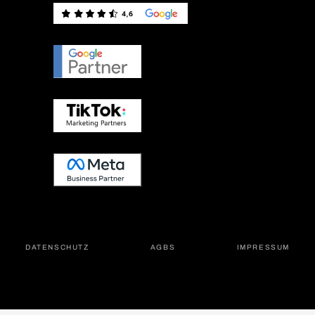
DATEN­SCHUTZ
AGBS
IMPRES­SUM