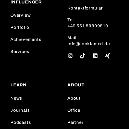
INFLUENCER
Kontaktformular
Overview
Tel.
+49 551 89809810
Portfolio
Mail
Achievements
info@lookfamed.de
Services
I
T
L
n
i
i
s
k
n
t
T
k
a
o
e
LEARN
ABOUT
g
k
d
r
I
News
About
a
n
m
Journals
Office
Podcasts
Partner