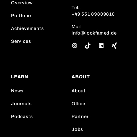
Overview
Tel.
+49 551 89809810
Portfolio
Mail
Achievements
info@lookfamed.de
Services
I
T
L
n
i
i
s
k
n
t
T
k
a
o
e
LEARN
ABOUT
g
k
d
r
I
News
About
a
n
m
Journals
Office
Podcasts
Partner
Jobs