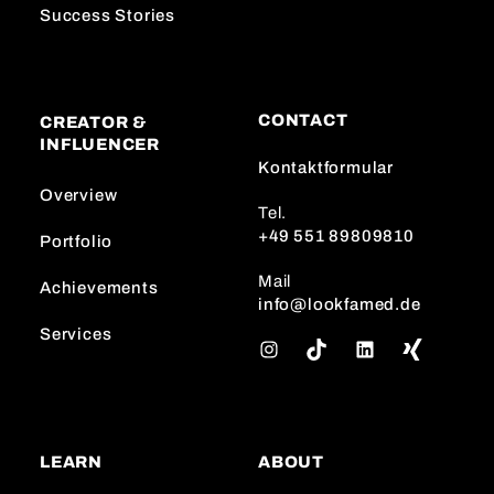
Success Stories
CONTACT
CREATOR &
INFLUENCER
Kontaktformular
Overview
Tel.
+49 551 89809810
Portfolio
Mail
Achievements
info@lookfamed.de
Services
I
T
L
n
i
i
s
k
n
t
T
k
a
o
e
LEARN
ABOUT
g
k
d