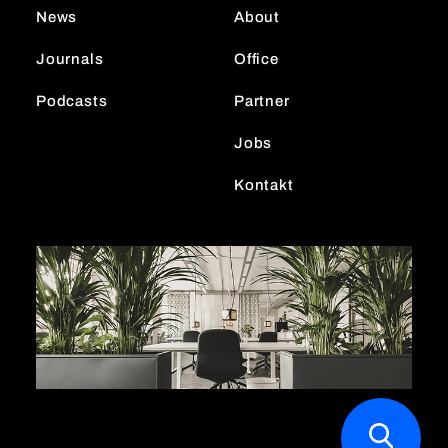
r
I
News
About
a
n
m
Journals
Office
Podcasts
Partner
Jobs
Kontakt