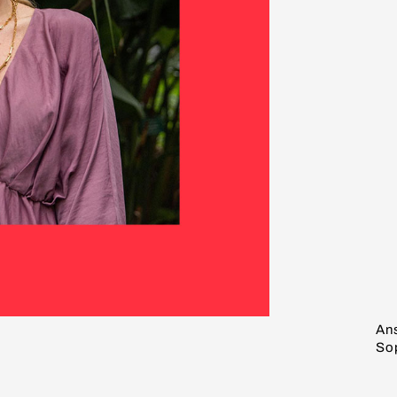
An
So