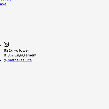
avel
621k
Follower
6.3%
Engagement
@mathellas_life