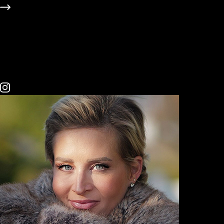
5.6m Follower
#Dad
#Family
#Food
#Gaming
#Lifestyle
#Technik