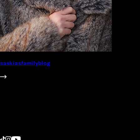
saskiasfamilyblog
625k Follower
#Beauty
#Family
#Fashion
#Food
#Home
#Interior
#Lifestyle
#Technik