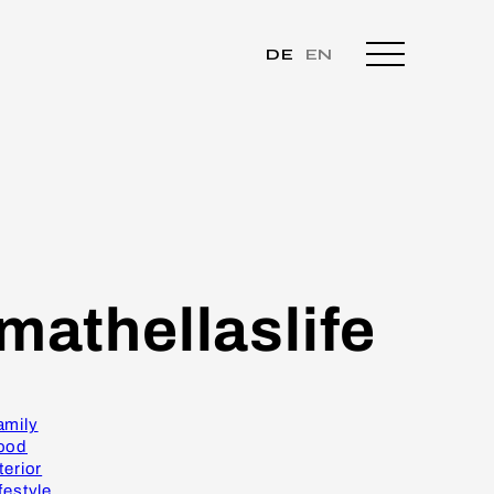
DE
EN
mathellaslife
amily
ood
terior
festyle