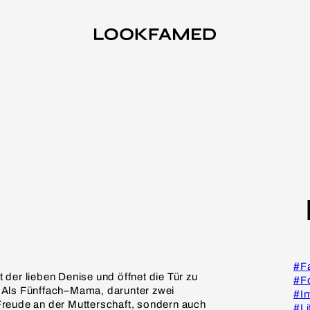
#F
der lieben Denise und öffnet die Tür zu
#F
 Als Fünffach
–
Mama, darunter zwei
#In
e Freude an der Mutterschaft, sondern auch
#Li