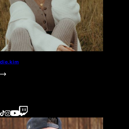
die.kim
602k Follower
#Beauty
#Family
#Fashion
#Lifestyle