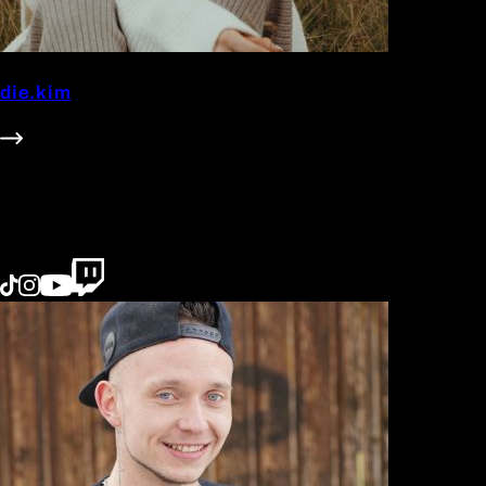
die.kim
602k Follower
#Beauty
#Family
#Fashion
#Lifestyle