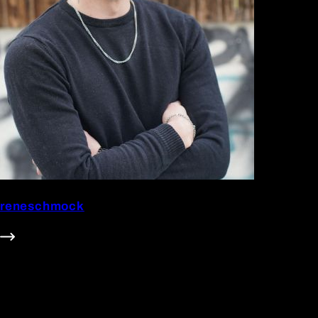
reneschmock
5.6m Follower
#Dad
#Family
#Food
#Gaming