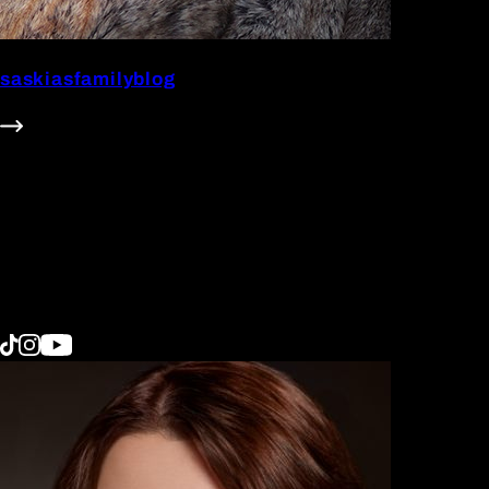
saskiasfamilyblog
625.1k Follower
#Beauty
#Family
#Fashion
#Food
#Home
#Interior
#Lifestyle
#Technik