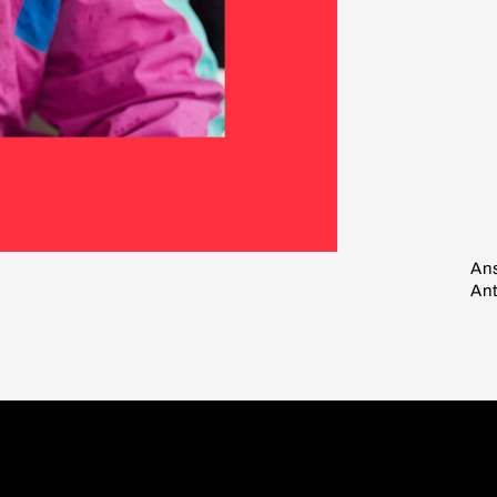
An
An