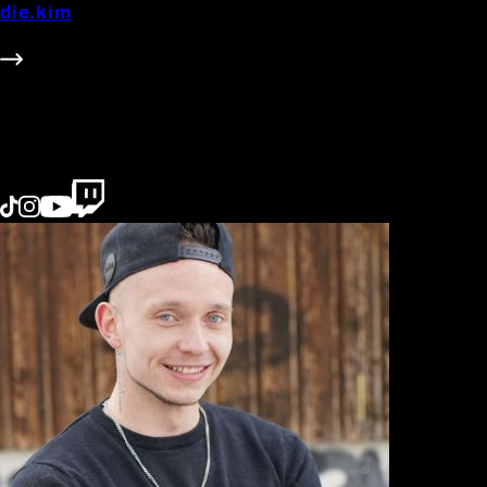
die.kim
602k Follower
#Beauty
#Family
#Fashion
#Lifestyle