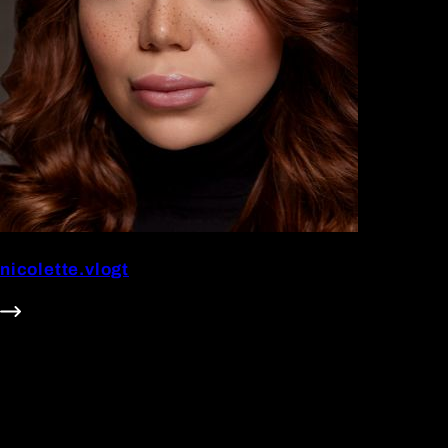
nicolette.vlogt
371.9k Follower
#Beauty
#Comedy
#Fashion
#Food
#Handel