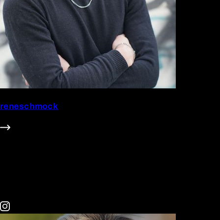
reneschmock
5.6m Follower
#Dad
#Family
#Food
#Gaming
#Lifestyle
#Technik