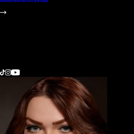
625k Follower
#Beauty
#Family
#Fashion
#Food
#Home
#Interior
#Lifestyle
#Technik