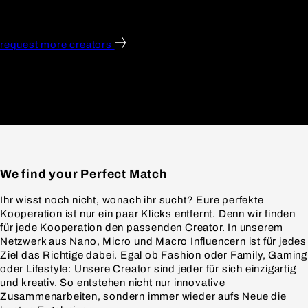
#Home
#Lifestyle
#Technik
request more creators
We find your
Perfect Match
Ihr
wisst
noch
nicht
,
wonach
ihr
sucht
?
Eure
perfekte
Kooperation
ist
nur
ein
paar
Klicks
entfernt
. Denn
w
ir
finden
für
jede
Kooperation
den
passenden
Creator. In
unserem
Netzwerk
aus
Nano, Micro und Macro
Influencern
ist
für
jedes
Ziel das
Richtige
dabei
. Egal
ob
Fashion
oder
Family, Gaming
oder
Lifestyle:
Unsere
Creator
sind
jeder
für
sich
einzigartig
und
kreativ
. So
entstehen
nicht
nur
innovative
Zusammenarbeiten
,
sondern
immer
wieder
aufs
Neue die