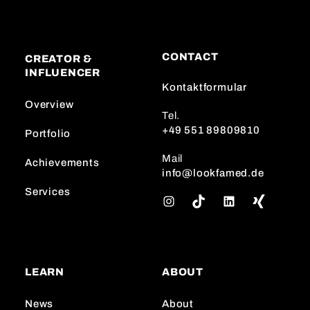
CONTACT
CREATOR &
INFLUENCER
Kontaktformular
Overview
Tel.
+49 551 89809810
Portfolio
Mail
Achievements
info@lookfamed.de
Services
I
T
L
n
i
i
s
k
n
t
T
k
a
o
e
LEARN
ABOUT
g
k
d
r
I
News
About
a
n