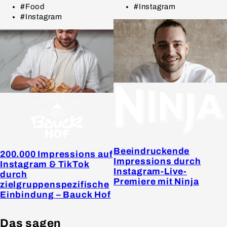
#Food
#Instagram
#Instagram
Beeindruckende
200.000 Impressions auf
Impressions durch
Instagram & TikTok
Instagram-Live-
durch
Premiere mit Ninja
zielgruppenspezifische
Einbindung – Bauck Hof
Das sagen