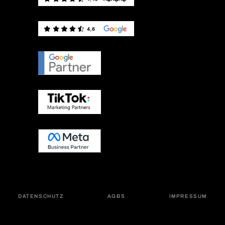
DATEN­SCHUTZ
AGBS
IMPRES­SUM