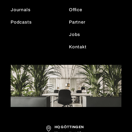
m
Journals
Office
Podcasts
Partner
Jobs
Kontakt
HQ GÖTTINGEN