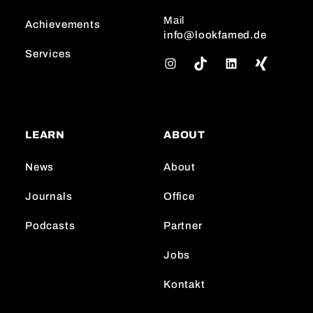
Mail
Achievements
info@lookfamed.de
Services
I
T
L
n
i
i
s
k
n
t
T
k
a
o
e
LEARN
ABOUT
g
k
d
r
I
News
About
a
n
m
Journals
Office
Podcasts
Partner
Jobs
Kontakt