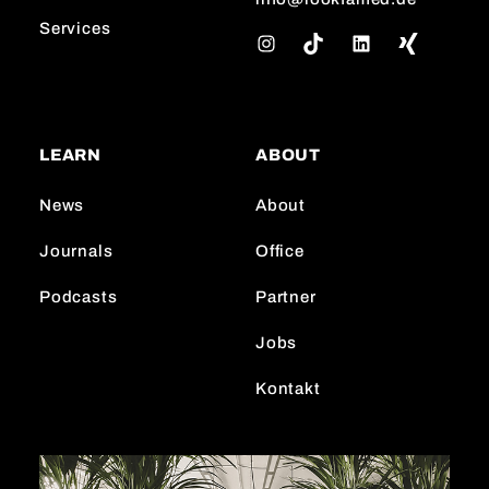
Services
I
T
L
n
i
i
s
k
n
t
T
k
a
o
e
LEARN
ABOUT
g
k
d
r
I
News
About
a
n
m
Journals
Office
Podcasts
Partner
Jobs
Kontakt