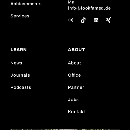
Mail
Achievements
info@lookfamed.de
Services
I
T
L
n
i
i
s
k
n
t
T
k
a
o
e
LEARN
ABOUT
g
k
d
r
I
News
About
a
n
m
Journals
Office
Podcasts
Partner
Jobs
Kontakt