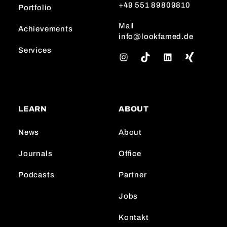
+49 551 89809810
Portfolio
Mail
Achievements
info@lookfamed.de
Services
I
T
L
n
i
i
s
k
n
t
T
k
a
o
e
LEARN
ABOUT
g
k
d
r
I
News
About
a
n
m
Journals
Office
Podcasts
Partner
Jobs
Kontakt