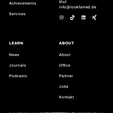
Mail
Achievements
info@lookfamed.de
Services
I
T
L
n
i
i
s
k
n
t
T
k
a
o
e
LEARN
ABOUT
g
k
d
r
I
News
About
a
n
m
Journals
Office
Podcasts
Partner
Jobs
Kontakt