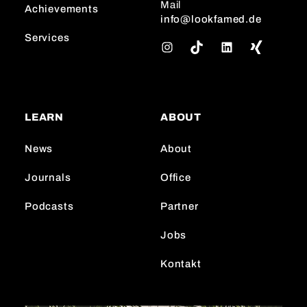
Mail
Achievements
info@lookfamed.de
Services
I
T
L
n
i
i
s
k
n
t
T
k
a
o
e
LEARN
ABOUT
g
k
d
r
I
News
About
a
n
m
Journals
Office
Podcasts
Partner
Jobs
Kontakt