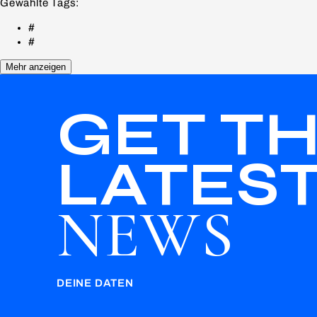
Gewählte Tags:
#
#
Mehr anzeigen
GET T
LATES
NEWS
DEINE DATEN