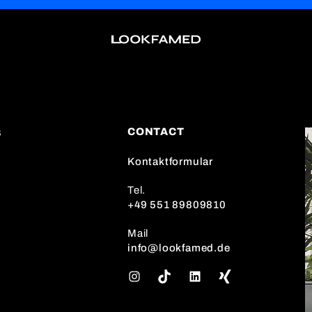
CONTACT
S
Kontaktformular
Tel.
+49 551 89809810
Mail
info@lookfamed.de
I
T
L
n
i
i
s
k
n