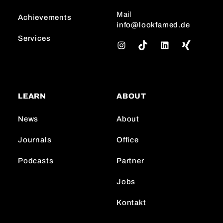
Mail
Achievements
info@lookfamed.de
Services
I
T
L
n
i
i
s
k
n
t
T
k
a
o
e
LEARN
ABOUT
g
k
d
r
I
News
About
a
n
m
Journals
Office
Podcasts
Partner
Jobs
Kontakt