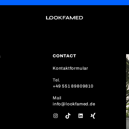
CONTACT
S
Kontaktformular
Tel.
+49 551 89809810
Mail
info@lookfamed.de
I
T
L
n
i
i
s
k
n