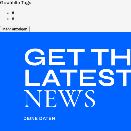
Gewählte Tags:
#
#
Mehr anzeigen
GET T
LATES
NEWS
DEINE DATEN