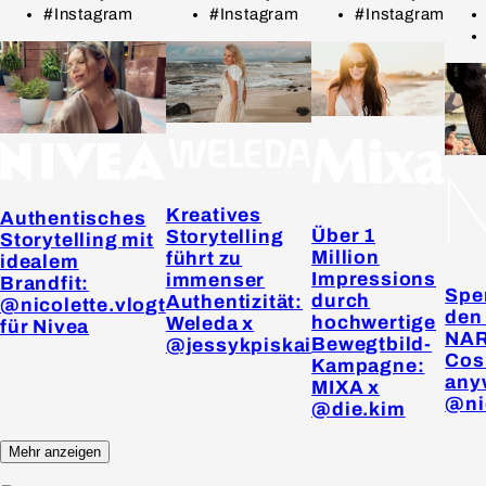
#Instagram
#Instagram
#Instagram
Kreatives
Authentisches
Über 1
Storytelling
Storytelling mit
Million
führt zu
idealem
Impressions
immenser
Brandfit:
Spe
durch
Authentizität:
@nicolette.vlogt
den
hochwertige
Weleda x
für Nivea
NA
Bewegtbild-
@jessykpiskai
Cos
Kampagne:
any
MIXA x
@ni
@die.kim
Mehr anzeigen