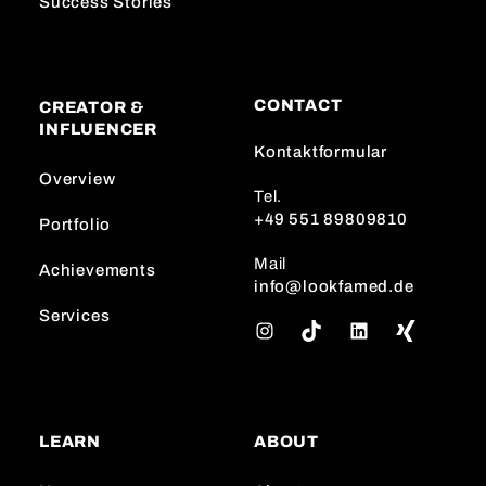
Success Stories
CONTACT
CREATOR &
INFLUENCER
Kontaktformular
Overview
Tel.
+49 551 89809810
Portfolio
Mail
Achievements
info@lookfamed.de
Services
I
T
L
n
i
i
s
k
n
t
T
k
a
o
e
LEARN
ABOUT
g
k
d
r
I