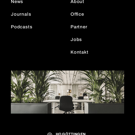
News
About
a
n
m
Journals
Office
Podcasts
Partner
Jobs
Kontakt
HQ GÖTTINGEN