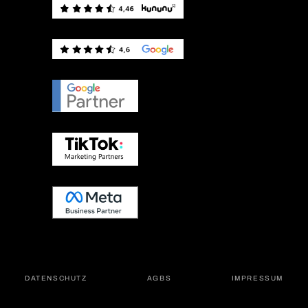
DATEN­SCHUTZ
AGBS
IMPRES­SUM